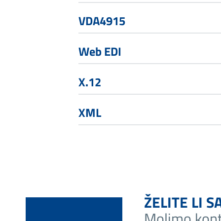
VDA4915
Web EDI
X.12
XML
ŽELITE LI S
Molimo kont