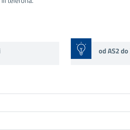
ili telefona.
i
od AS2 do