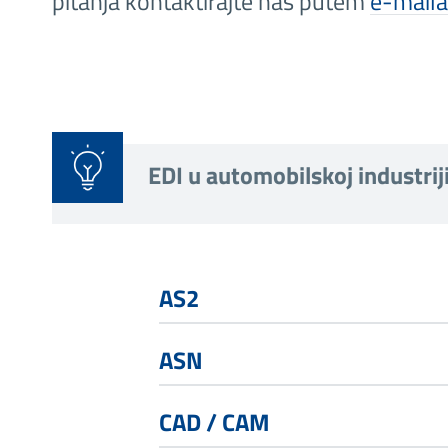
pitanja kontaktirajte nas putem
e-maila
EDI u automobilskoj industrij
AS2
ASN
CAD / CAM