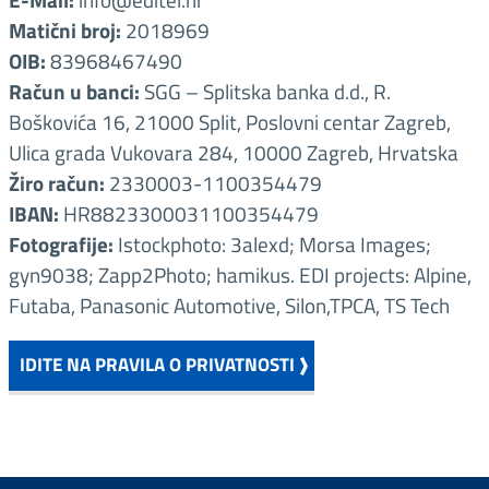
Matični broj:
2018969
OIB:
83968467490
Račun u banci:
SGG – Splitska banka d.d., R.
Boškovića 16, 21000 Split, Poslovni centar Zagreb,
Ulica grada Vukovara 284, 10000 Zagreb, Hrvatska
Žiro račun:
2330003-1100354479
IBAN:
HR8823300031100354479
Fotografije:
Istockphoto: 3alexd; Morsa Images;
gyn9038; Zapp2Photo; hamikus. EDI projects: Alpine,
Futaba, Panasonic Automotive, Silon,TPCA, TS Tech
IDITE NA PRAVILA O PRIVATNOSTI