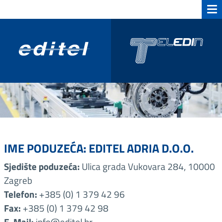
IME PODUZEĆA:
EDITEL ADRIA D.O.O.
Sjedište poduzeća:
Ulica grada Vukovara 284, 10000
Zagreb
Telefon:
+385 (0) 1 379 42 96
Fax:
+385 (0) 1 379 42 98
E-Mail:
info@editel.hr